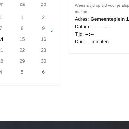
vr
za
zo
Wees altijd op tijd voor je a
maken.
31
1
2
Adres:
Gemeenteplein 1
Datum:
-- --- ----
7
8
9
Tijd:
--:--
14
15
16
Duur
--
minuten
21
22
23
28
29
30
4
5
6